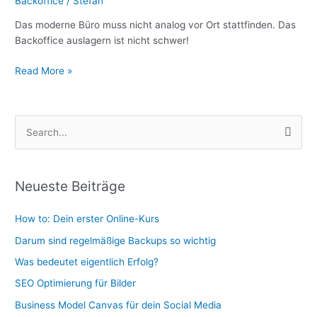
Backoffice
/
Stefan
Das moderne Büro muss nicht analog vor Ort stattfinden. Das
Backoffice auslagern ist nicht schwer!
Read More »
S
u
c
Neueste Beiträge
h
e
How to: Dein erster Online-Kurs
n
Darum sind regelmäßige Backups so wichtig
n
Was bedeutet eigentlich Erfolg?
a
SEO Optimierung für Bilder
c
Business Model Canvas für dein Social Media
h